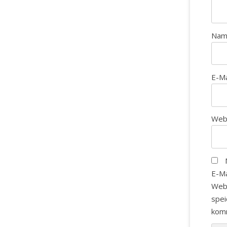
Na
E-M
Web
E-Ma
Web
spei
kom