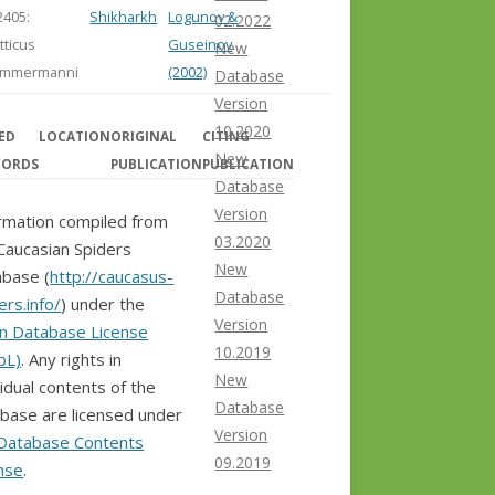
2405:
Shikharkh
Logunov &
02.2022
itticus
Guseinov
New
immermanni
(2002)
Database
Version
10.2020
ED
LOCATION
ORIGINAL
CITING
New
CORDS
PUBLICATION
PUBLICATION
Database
Version
rmation compiled from
03.2020
Caucasian Spiders
New
base (
http://caucasus-
Database
ers.info/
) under the
Version
n Database License
10.2019
bL)
. Any rights in
New
vidual contents of the
Database
base are licensed under
Version
Database Contents
09.2019
nse
.