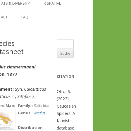
COUNTRY AND REGION
NGLE LOCATION
LINKS
TATS & DIVERSITY
R SPATIAL
CHECKLISTS
SINGLE PUBLICATION
DER DIVERSITY PATTERNS
RASTER BASICS 1 – THE NORTH
TACT
FAQ
SPECIES DATASHEET
CAUCASUS
GENUS PAGE
RASTER BASICS 2 – THE CAUCASUS
ecies
Suche
ECOREGION
tasheet
nach:
RASTER BASICS 3 – AREA
CALCULATIONS
ulus zimmermanni
on, 1877
CITATION
ment:
Syn.
Calositticus
Otto, S.
tticus z.
,
Sittiflor z.
(2022):
ord Map
:
Family:
: Salticidae
Caucasian
Genus:
:
Attulus
Spiders. A
faunistic
Distribution
:
database