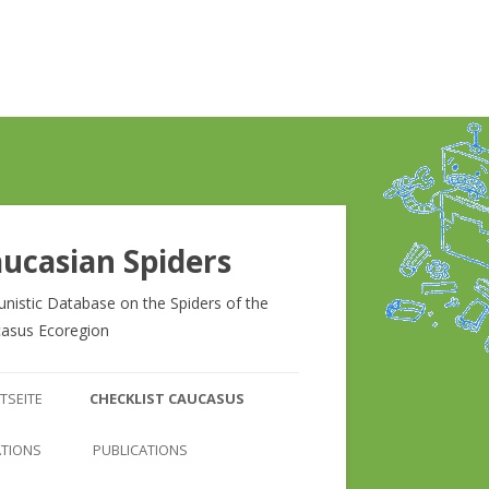
ucasian Spiders
unistic Database on the Spiders of the
asus Ecoregion
Zum
Inhalt
TSEITE
CHECKLIST CAUCASUS
springen
CHECKLIST CAUCASUS
ATIONS
PUBLICATIONS