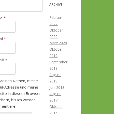
ARCHIVE
Februar
me
*
2022
Oktober
2020
ail
*
März 2020
Oktober
2019
site
September
2019
August
Meinen Namen, meine
2018
il-Adresse und meine
Juni 2018
site in diesem Browser
August
chern, bis ich wieder
2017
mentiere.
Oktober
2015