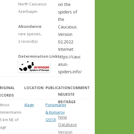
North Caucasus
on the
Azerbaijan
spiders of
the
Abundance
:
Caucasus.
rare species,
Version
2 record(s)
02.2022
Internet:
Determination Link
:
https://cauc
asus-
spiders.info/
RIGINAL
LOCATION
PUBLICATION
COMMENT
NEUESTE
ECORDS
BEITRÄGE
itticus
Alagir
Ponomarev
immermanni
& Komarov
New
.5 km NE of
(2013)
Database
lagir
Version