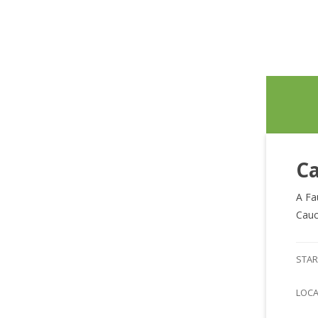
Ca
A Fa
Cauc
STAR
LOC