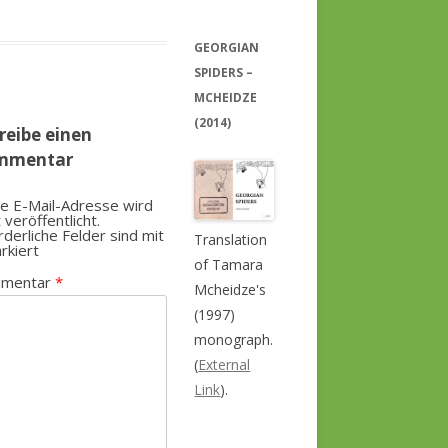
GEORGIAN
SPIDERS –
MCHEIDZE
(2014)
reibe einen
mmentar
e E-Mail-Adresse wird
t veröffentlicht.
rderliche Felder sind mit
Translation
rkiert
of Tamara
mentar
*
Mcheidze's
(1997)
monograph.
(
External
Link
).