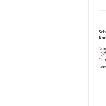
Sch
Ko
Dein
nich
Erfo
*
ma
Kom