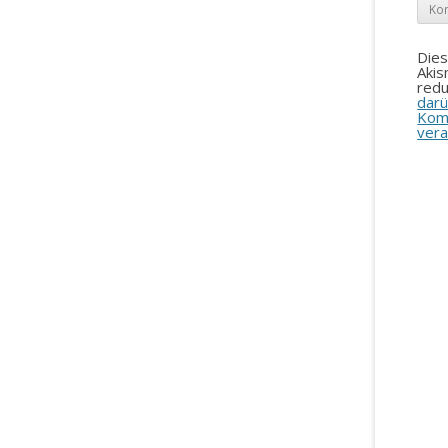
Die
Aki
redu
darü
Kom
vera