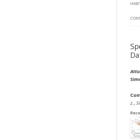
SI
HABI
SPI
CON
Sp
Da
Att
Sim
Com
z.
,
Si
Rec