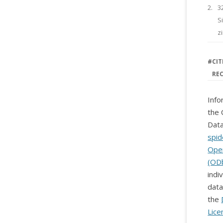
2.
3
S
z
#
CIT
RE
Info
the 
Data
spid
Ope
(OD
indi
data
the
Lice