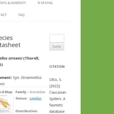
COUNTRY AND REGION
NGLE LOCATION
LINKS
TATS & DIVERSITY
R SPATIAL
CHECKLISTS
SINGLE PUBLICATION
DER DIVERSITY PATTERNS
RASTER BASICS 1 – THE NORTH
TACT
FAQ
SPECIES DATASHEET
CAUCASUS
GENUS PAGE
RASTER BASICS 2 – THE CAUCASUS
ecies
Suche
ECOREGION
tasheet
nach:
RASTER BASICS 3 – AREA
CALCULATIONS
ellus stroemi
(Thorell,
5)
CITATION
ment:
Syn.
Stroemiellus
Otto, S.
emi
(2022):
ord Map
:
Family:
: Araneidae
Caucasian
Genus:
:
Leviellus
Spiders. A
faunistic
Distribution
:
database