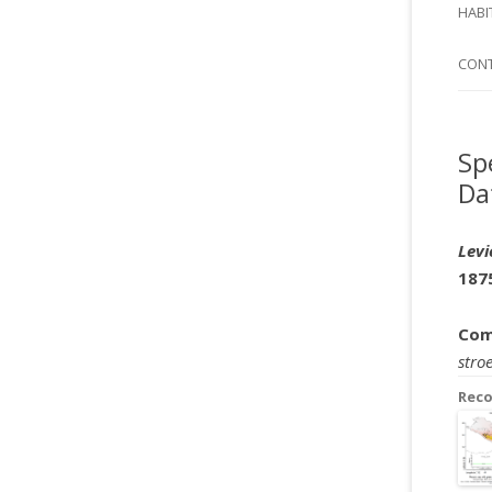
SI
HABI
SPI
CON
Sp
Da
Levi
187
Com
stro
Rec