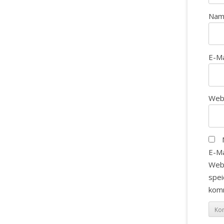
Na
E-M
Web
E-Ma
Web
spei
kom