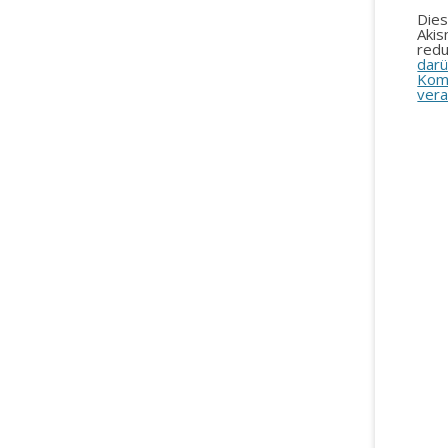
Die
Aki
redu
darü
Kom
vera