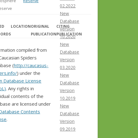
iosphere
Reserve
02.2022
eserve
New
Database
ED
LOCATION
ORIGINAL
CITING
Version
CORDS
PUBLICATION
PUBLICATION
10.2020
New
rmation compiled from
Database
Caucasian Spiders
Version
base (
http://caucasus-
03.2020
ers.info/
) under the
New
n Database License
Database
bL)
. Any rights in
Version
vidual contents of the
10.2019
base are licensed under
New
Database Contents
Database
nse
.
Version
09.2019