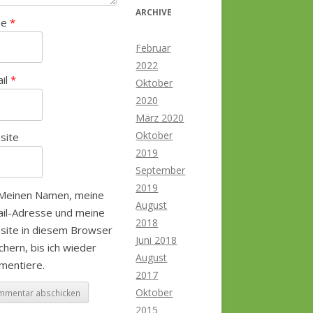
ARCHIVE
me
*
Februar
2022
ail
*
Oktober
2020
März 2020
Oktober
site
2019
September
2019
Meinen Namen, meine
August
il-Adresse und meine
2018
site in diesem Browser
Juni 2018
chern, bis ich wieder
August
mentiere.
2017
Oktober
2015