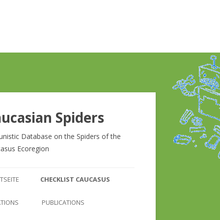
ucasian Spiders
unistic Database on the Spiders of the
asus Ecoregion
Zum
Inhalt
TSEITE
CHECKLIST CAUCASUS
springen
CHECKLIST CAUCASUS
ATIONS
PUBLICATIONS