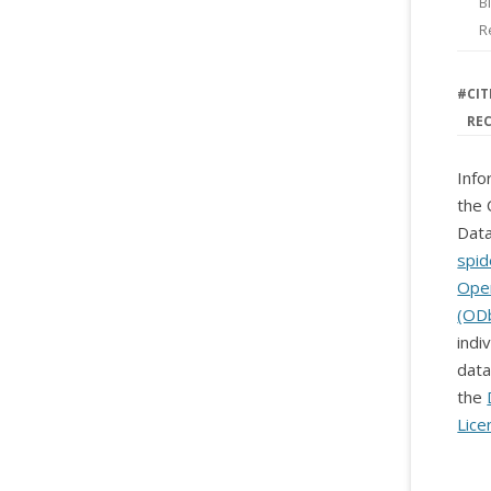
B
R
#
CIT
RE
Info
the 
Data
spid
Ope
(OD
indi
data
the
Lice