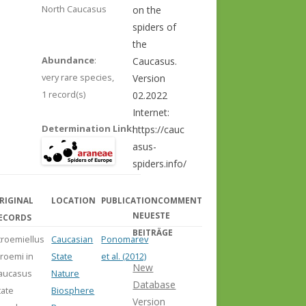
North Caucasus
on the
spiders of
the
Abundance
:
Caucasus.
very rare species,
Version
1 record(s)
02.2022
Internet:
Determination Link
:
https://cauc
asus-
spiders.info/
RIGINAL
LOCATION
PUBLICATION
COMMENT
NEUESTE
ECORDS
BEITRÄGE
troemiellus
Caucasian
Ponomarev
troemi in
State
et al. (2012)
New
aucasus
Nature
Database
tate
Biosphere
Version