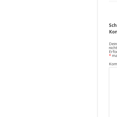
Sch
Ko
Dein
nich
Erfo
*
ma
Kom