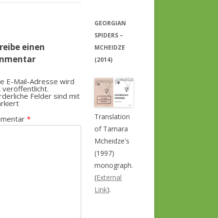
GEORGIAN
SPIDERS –
reibe einen
MCHEIDZE
mmentar
(2014)
e E-Mail-Adresse wird
t veröffentlicht.
rderliche Felder sind mit
rkiert
Translation
mentar
*
of Tamara
Mcheidze's
(1997)
monograph.
(
External
Link
).