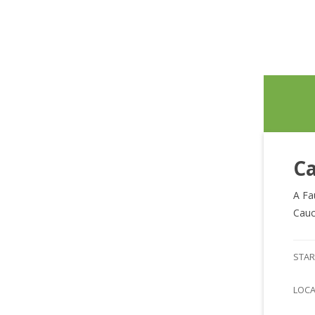
Ca
A Fa
Cauc
STAR
LOC