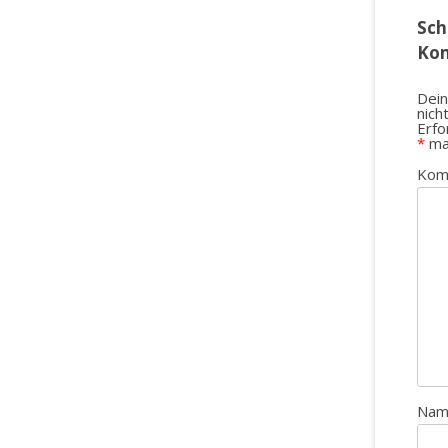
Sch
Ko
Dein
nich
Erfo
*
ma
Kom
Na