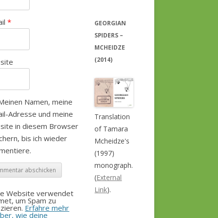
ail
*
GEORGIAN
SPIDERS –
MCHEIDZE
(2014)
site
Meinen Namen, meine
il-Adresse und meine
Translation
site in diesem Browser
of Tamara
chern, bis ich wieder
Mcheidze's
mentiere.
(1997)
monograph.
(
External
Link
).
se Website verwendet
smet, um Spam zu
zieren.
Erfahre mehr
ber, wie deine