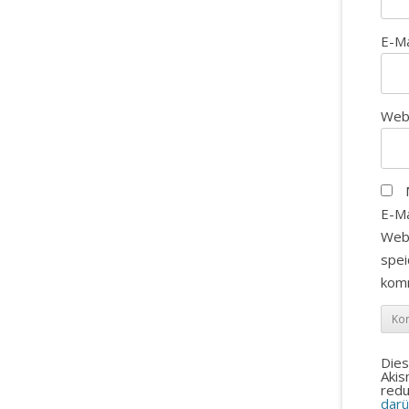
E-M
Web
E-Ma
Web
spei
kom
Die
Aki
redu
darü