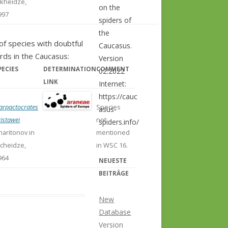
kheidze,
on the
997
spiders of
the
 of species with doubtful
Caucasus.
rds in the Caucasus:
Version
PECIES
DETERMINATION
COMMENT
02.2022
LINK
Internet:
https://cauc
arpactocrates
Species
asus-
ristawei
not
spiders.info/
haritonov in
mentioned
cheidze,
in WSC 16.
964
NEUESTE
BEITRÄGE
New
Database
Version