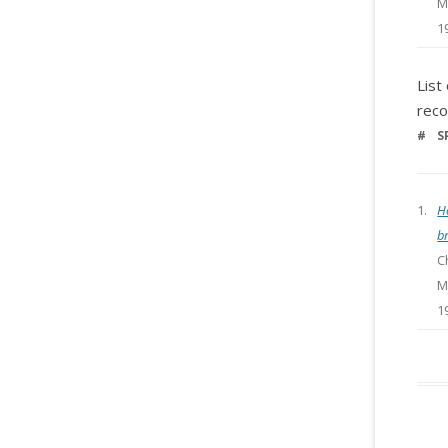
M
1
List
reco
#
S
1.
H
b
C
M
1