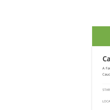
Ca
A Fa
Cauc
STAR
LOC