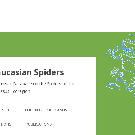
ucasian Spiders
unistic Database on the Spiders of the
asus Ecoregion
Zum
Inhalt
TSEITE
CHECKLIST CAUCASUS
springen
CHECKLIST CAUCASUS
ATIONS
PUBLICATIONS