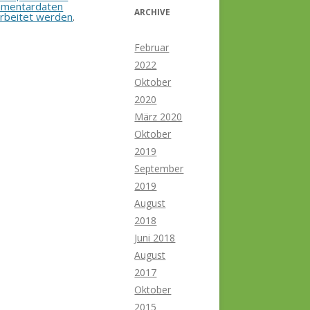
mentardaten
ARCHIVE
rbeitet werden
.
Februar
2022
Oktober
2020
März 2020
Oktober
2019
September
2019
August
2018
Juni 2018
August
2017
Oktober
2015