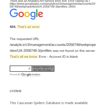
There was an Analytics API service error 404: Error calling GET
https://www.googleapis.com/analytics/v3/management/accounts/20
58748/webproperties/UA-2058748-3/profiles: (404)
404.
That’s an error.
The requested URL
/analytics/v3/management/accounts/2058748/webprope
rties/UA-2058748-3/profiles
was not found on this server.
That’s all we know.
Error - Account ID is blank
Unique Visitors in
0
the last 30 days
Powered By
LICENSE
This Caucasian Spiders Database is made available