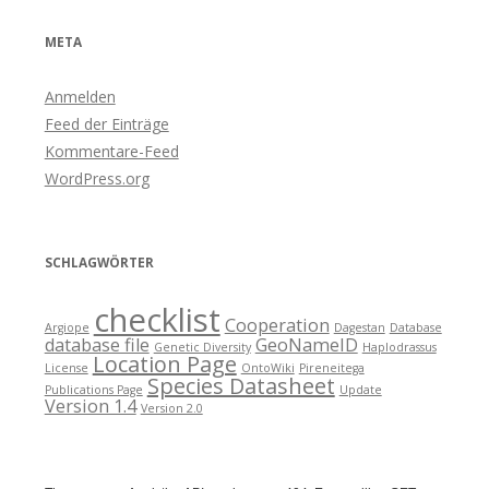
META
Anmelden
Feed der Einträge
Kommentare-Feed
WordPress.org
SCHLAGWÖRTER
checklist
Cooperation
Argiope
Dagestan
Database
database file
GeoNameID
Genetic Diversity
Haplodrassus
Location Page
License
OntoWiki
Pireneitega
Species Datasheet
Publications Page
Update
Version 1.4
Version 2.0