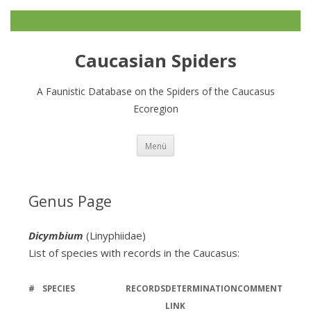
Caucasian Spiders
A Faunistic Database on the Spiders of the Caucasus
Ecoregion
Zum
Menü
Inhalt
springen
Genus Page
Dicymbium
(Linyphiidae)
List of species with records in the Caucasus:
#
SPECIES
RECORDS
DETERMINATION
COMMENT
LINK