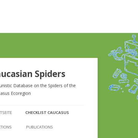
ucasian Spiders
unistic Database on the Spiders of the
asus Ecoregion
Zum
Inhalt
TSEITE
CHECKLIST CAUCASUS
springen
CHECKLIST CAUCASUS
ATIONS
PUBLICATIONS