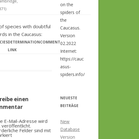
ambridge,
on the
871)
spiders of
the
 of species with doubtful
Caucasus.
rds in the Caucasus:
Version
CIES
DETERMINATION
COMMENT
02.2022
LINK
Internet:
https://cauc
asus-
spiders.info/
NEUESTE
reibe einen
BEITRÄGE
mmentar
e E-Mail-Adresse wird
New
t veröffentlicht.
Database
rderliche Felder sind mit
rkiert
Version