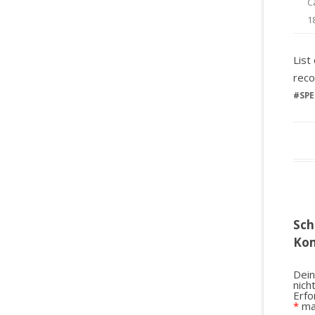
C
1
List
reco
#
SPE
Sch
Ko
Dein
nich
Erfo
*
ma