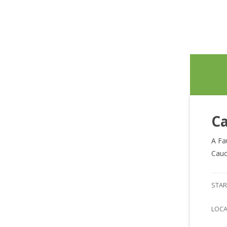
Ca
A Fa
Cauc
STAR
LOC