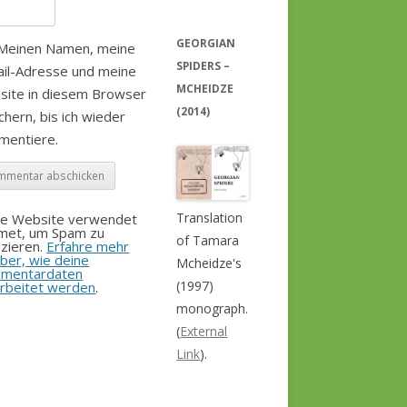
GEORGIAN
Meinen Namen, meine
SPIDERS –
il-Adresse und meine
MCHEIDZE
site in diesem Browser
(2014)
chern, bis ich wieder
mentiere.
Translation
se Website verwendet
smet, um Spam zu
of Tamara
zieren.
Erfahre mehr
ber, wie deine
Mcheidze's
mentardaten
(1997)
rbeitet werden
.
monograph.
(
External
Link
).