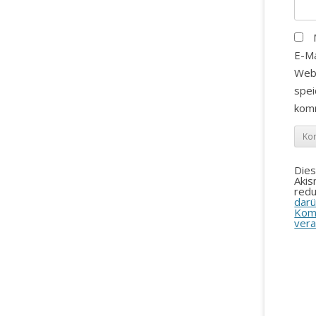
E-Ma
Web
spei
kom
Die
Aki
redu
darü
Kom
vera