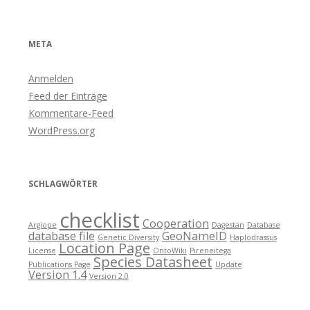
META
Anmelden
Feed der Einträge
Kommentare-Feed
WordPress.org
SCHLAGWÖRTER
checklist
Cooperation
Argiope
Dagestan
Database
database file
GeoNameID
Genetic Diversity
Haplodrassus
Location Page
License
OntoWiki
Pireneitega
Species Datasheet
Publications Page
Update
Version 1.4
Version 2.0