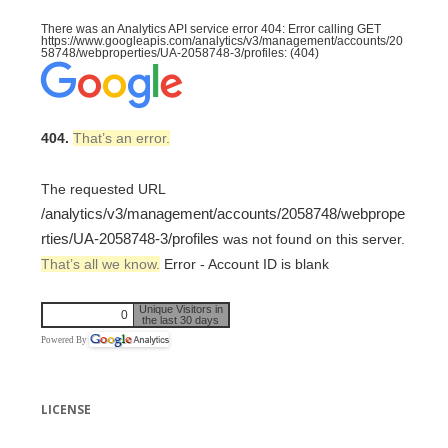
There was an Analytics API service error 404: Error calling GET
https://www.googleapis.com/analytics/v3/management/accounts/20
58748/webproperties/UA-2058748-3/profiles: (404)
404.
That’s an error.
The requested URL
/analytics/v3/management/accounts/2058748/webprope
rties/UA-2058748-3/profiles
was not found on this server.
That’s all we know.
Error - Account ID is blank
Unique Visitors in
0
the last 30 days
Powered By
LICENSE