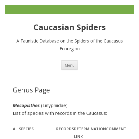
Caucasian Spiders
A Faunistic Database on the Spiders of the Caucasus
Ecoregion
Zum
Menü
Inhalt
springen
Genus Page
Mecopisthes
(Linyphiidae)
List of species with records in the Caucasus:
#
SPECIES
RECORDS
DETERMINATION
COMMENT
LINK