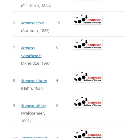
(C. L. Koch, 1844)
6.
Araneus circe
15
(Audouin, 1826)
7.
Araneus
5
svanetiensis
Mkheidze, 1997
8.
Araneus sturmi
4
(Hahn, 1831)
9.
Araneus alsine
3
(Walckenaer,
1802)