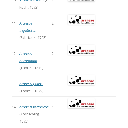
10.
Araneus saevus
(L.
2
Koch, 1872)
11.
Araneus
2
triguttatus
(Fabricius, 1793)
12.
Araneus
2
nordmanni
(Thorell, 1870)
13.
Araneus pallasi
1
(Thorell, 1875)
14.
Araneus tartaricus
1
(Kroneberg,
1875)