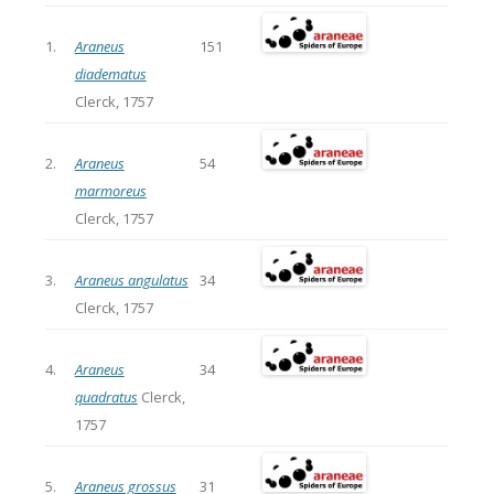
1.
Araneus
151
diadematus
Clerck, 1757
2.
Araneus
54
marmoreus
Clerck, 1757
3.
Araneus angulatus
34
Clerck, 1757
4.
Araneus
34
quadratus
Clerck,
1757
5.
Araneus grossus
31