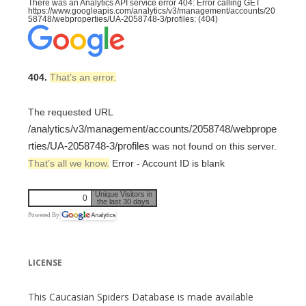
There was an Analytics API service error 404: Error calling GET
https://www.googleapis.com/analytics/v3/management/accounts/20
58748/webproperties/UA-2058748-3/profiles: (404)
404.
That’s an error.
The requested URL
/analytics/v3/management/accounts/2058748/webprope
rties/UA-2058748-3/profiles
was not found on this server.
That’s all we know.
Error - Account ID is blank
Unique Visitors in
0
the last 30 days
Powered By
LICENSE
This Caucasian Spiders Database is made available