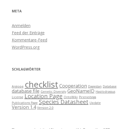
META
Anmelden
Feed der Einträge
Kommentare-Feed
WordPress.org
SCHLAGWÖRTER
checklist
Cooperation
Argiope
Dagestan
Database
database file
GeoNameID
Genetic Diversity
Haplodrassus
Location Page
License
OntoWiki
Pireneitega
Species Datasheet
Publications Page
Update
Version 1.4
Version 2.0