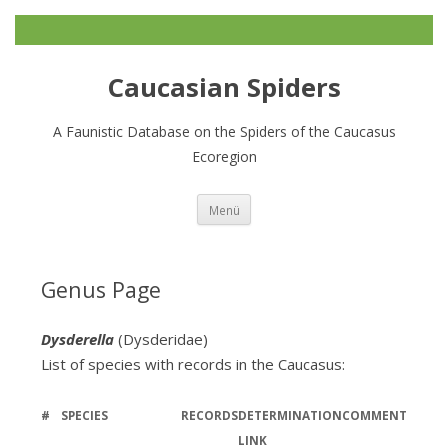
Caucasian Spiders
A Faunistic Database on the Spiders of the Caucasus
Ecoregion
Zum
Menü
Inhalt
springen
Genus Page
Dysderella
(Dysderidae)
List of species with records in the Caucasus:
#
SPECIES
RECORDS
DETERMINATION
COMMENT
LINK