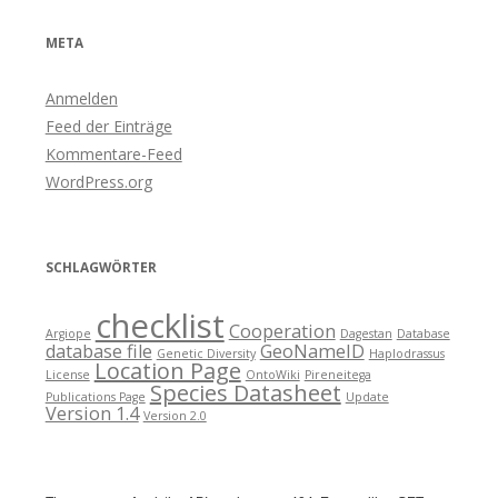
META
Anmelden
Feed der Einträge
Kommentare-Feed
WordPress.org
SCHLAGWÖRTER
checklist
Cooperation
Argiope
Dagestan
Database
database file
GeoNameID
Genetic Diversity
Haplodrassus
Location Page
License
OntoWiki
Pireneitega
Species Datasheet
Publications Page
Update
Version 1.4
Version 2.0