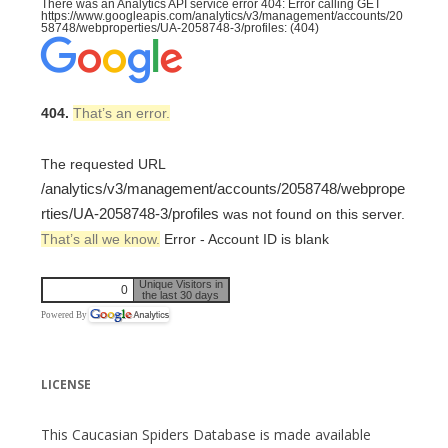
There was an Analytics API service error 404: Error calling GET
https://www.googleapis.com/analytics/v3/management/accounts/20
58748/webproperties/UA-2058748-3/profiles: (404)
404.
That’s an error.
The requested URL
/analytics/v3/management/accounts/2058748/webprope
rties/UA-2058748-3/profiles
was not found on this server.
That’s all we know.
Error - Account ID is blank
Unique Visitors in
0
the last 30 days
Powered By
LICENSE
This Caucasian Spiders Database is made available