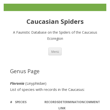
Caucasian Spiders
A Faunistic Database on the Spiders of the Caucasus
Ecoregion
Zum
Menü
Inhalt
springen
Genus Page
Floronia
(Linyphiidae)
List of species with records in the Caucasus:
#
SPECIES
RECORDS
DETERMINATION
COMMENT
LINK