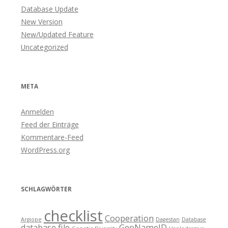
Database Update
New Version
New/Updated Feature
Uncategorized
META
Anmelden
Feed der Einträge
Kommentare-Feed
WordPress.org
SCHLAGWÖRTER
checklist
Cooperation
Argiope
Dagestan
Database
database file
GeoNameID