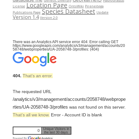
Genetic Diversity
Haplodrassus
Location Page
License
OntoWiki
Pireneitega
Species Datasheet
Publications Page
Update
Version 1.4
Version 2.0
There was an Analytics API service error 404: Error calling GET
https://www.googleapis.com/analytics/v3/management/accounts/20
58748/webproperties/UA-2058748-3/profiles: (404)
404.
That’s an error.
The requested URL
/analytics/v3/management/accounts/2058748/webprope
rties/UA-2058748-3/profiles
was not found on this server.
That’s all we know.
Error - Account ID is blank
Unique Visitors in
0
the last 30 days
Powered By