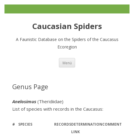
Caucasian Spiders
A Faunistic Database on the Spiders of the Caucasus
Ecoregion
Zum
Menü
Inhalt
springen
Genus Page
Anelosimus
(Theridiidae)
List of species with records in the Caucasus:
#
SPECIES
RECORDS
DETERMINATION
COMMENT
LINK