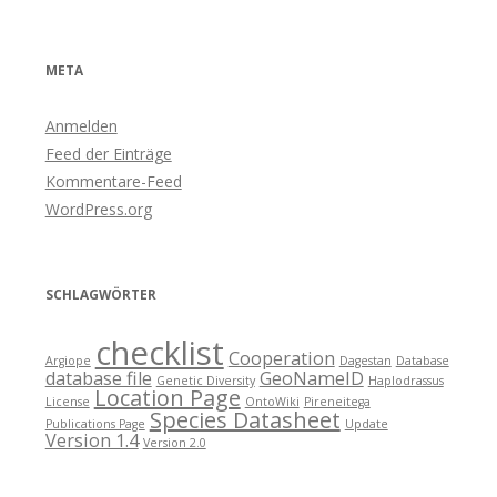
META
Anmelden
Feed der Einträge
Kommentare-Feed
WordPress.org
SCHLAGWÖRTER
checklist
Cooperation
Argiope
Dagestan
Database
database file
GeoNameID
Genetic Diversity
Haplodrassus
Location Page
License
OntoWiki
Pireneitega
Species Datasheet
Publications Page
Update
Version 1.4
Version 2.0