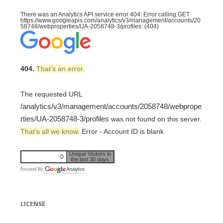
There was an Analytics API service error 404: Error calling GET
https://www.googleapis.com/analytics/v3/management/accounts/20
58748/webproperties/UA-2058748-3/profiles: (404)
404.
That’s an error.
The requested URL
/analytics/v3/management/accounts/2058748/webprope
rties/UA-2058748-3/profiles
was not found on this server.
That’s all we know.
Error - Account ID is blank
Unique Visitors in
0
the last 30 days
Powered By
LICENSE