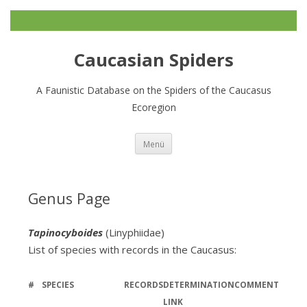
Caucasian Spiders
A Faunistic Database on the Spiders of the Caucasus
Ecoregion
Zum
Menü
Inhalt
springen
Genus Page
Tapinocyboides
(Linyphiidae)
List of species with records in the Caucasus:
#
SPECIES
RECORDS
DETERMINATION
COMMENT
LINK