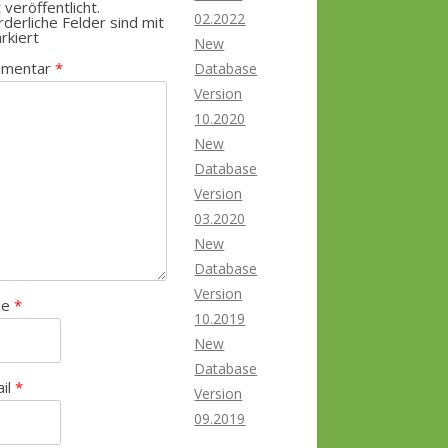
t veröffentlicht.
02.2022
rderliche Felder sind mit
rkiert
New
mentar
*
Database
Version
10.2020
New
Database
Version
03.2020
New
Database
Version
me
*
10.2019
New
Database
ail
*
Version
09.2019