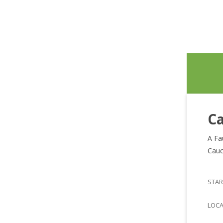
Ca
A Fa
Cauc
STAR
LOC