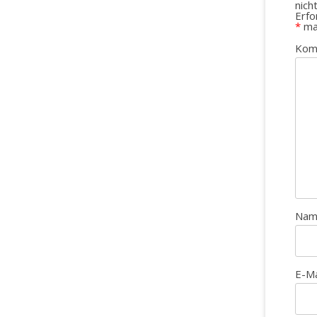
nich
Erfo
*
ma
Kom
Na
E-M