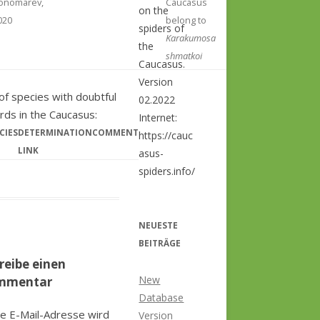
onomarev,
Caucasus
on the
020
belong to
spiders of
Karakumosa
the
shmatkoi
Caucasus.
Version
 of species with doubtful
02.2022
rds in the Caucasus:
Internet:
CIES
DETERMINATION
COMMENT
https://cauc
LINK
asus-
spiders.info/
NEUESTE
BEITRÄGE
reibe einen
New
mmentar
Database
e E-Mail-Adresse wird
Version