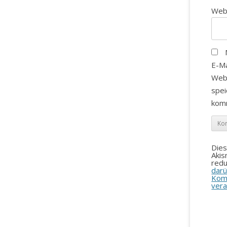
Web
E-Ma
Web
spei
kom
Die
Aki
redu
darü
Kom
vera