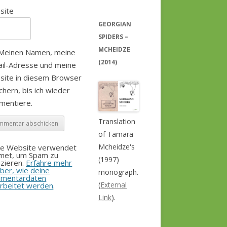
site
GEORGIAN
SPIDERS –
MCHEIDZE
Meinen Namen, meine
(2014)
il-Adresse und meine
site in diesem Browser
chern, bis ich wieder
mentiere.
Translation
of Tamara
Mcheidze's
se Website verwendet
smet, um Spam zu
(1997)
zieren.
Erfahre mehr
ber, wie deine
monograph.
mentardaten
(
External
rbeitet werden
.
Link
).