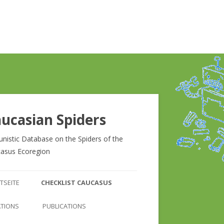
ucasian Spiders
unistic Database on the Spiders of the
asus Ecoregion
Zum
Inhalt
TSEITE
CHECKLIST CAUCASUS
springen
CHECKLIST CAUCASUS
ATIONS
PUBLICATIONS