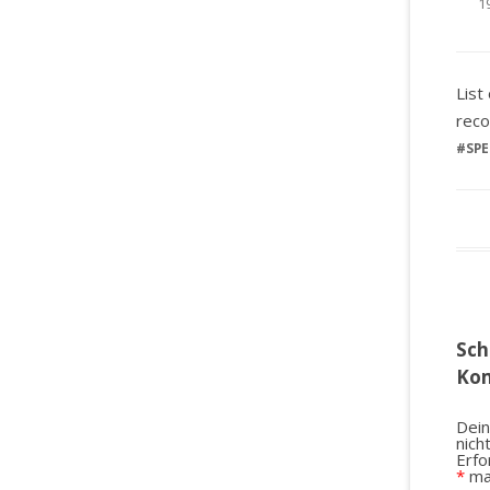
1
List
reco
#
SPE
Sch
Ko
Dein
nich
Erfo
*
ma