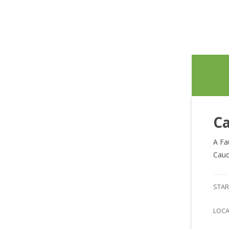
Ca
A Fa
Cauc
STAR
LOC