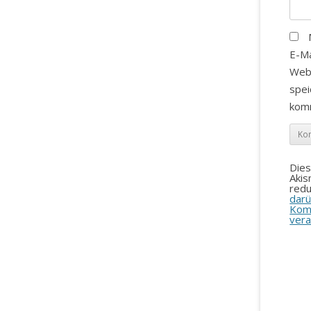
E-Ma
Web
spei
kom
Die
Aki
redu
darü
Kom
vera