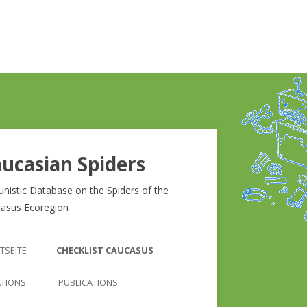
ucasian Spiders
unistic Database on the Spiders of the
asus Ecoregion
Zum
Inhalt
TSEITE
CHECKLIST CAUCASUS
springen
CHECKLIST CAUCASUS
ATIONS
PUBLICATIONS