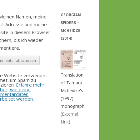
GEORGIAN
Meinen Namen, meine
SPIDERS –
il-Adresse und meine
MCHEIDZE
site in diesem Browser
(2014)
chern, bis ich wieder
mentiere.
Translation
se Website verwendet
smet, um Spam zu
of Tamara
zieren.
Erfahre mehr
ber, wie deine
Mcheidze's
mentardaten
(1997)
rbeitet werden
.
monograph.
(
External
Link
).