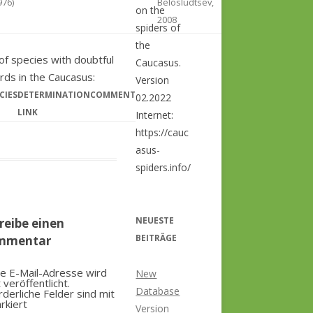
976)
Belosludtsev,
on the
2008
spiders of
the
 of species with doubtful
Caucasus.
rds in the Caucasus:
Version
CIES
DETERMINATION
COMMENT
02.2022
LINK
Internet:
https://cauc
asus-
spiders.info/
NEUESTE
reibe einen
BEITRÄGE
mmentar
e E-Mail-Adresse wird
New
t veröffentlicht.
Database
rderliche Felder sind mit
rkiert
Version