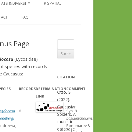
COUNTRY AND REGION
NGLE LOCATION
LINKS
TATS & DIVERSITY
R SPATIAL
CHECKLISTS
SINGLE PUBLICATION
DER DIVERSITY PATTERNS
RASTER BASICS 1 – THE NORTH
TACT
FAQ
SPECIES DATASHEET
CAUCASUS
GENUS PAGE
RASTER BASICS 2 – THE CAUCASUS
nus Page
Suche
ECOREGION
nach:
RASTER BASICS 3 – AREA
docosa
(Lycosidae)
CALCULATIONS
 of species with records
he Caucasus:
CITATION
PECIES
RECORDS
DETERMINATION
COMMENT
Otto, S.
LINK
(2022):
Caucasian
ogdocosa
6
Syn.
B.
Spiders. A
ronebergi
baskuntchakensis
faunistic
Andreeva,
Ponomarev &
database