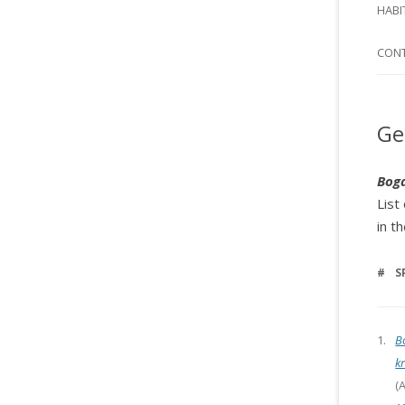
SI
HABI
SPI
CON
Ge
Bog
List
in t
#
S
1.
B
k
(