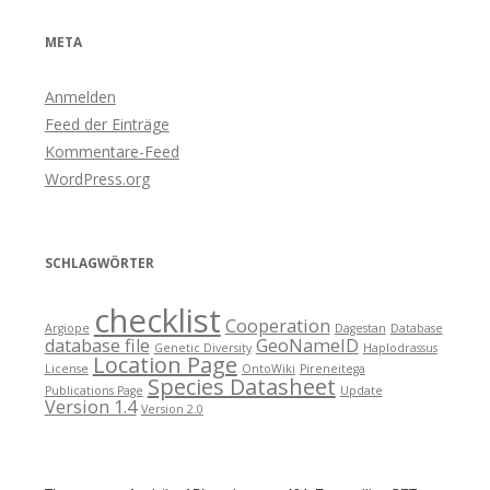
META
Anmelden
Feed der Einträge
Kommentare-Feed
WordPress.org
SCHLAGWÖRTER
checklist
Cooperation
Argiope
Dagestan
Database
database file
GeoNameID
Genetic Diversity
Haplodrassus
Location Page
License
OntoWiki
Pireneitega
Species Datasheet
Publications Page
Update
Version 1.4
Version 2.0