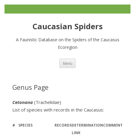
Caucasian Spiders
A Faunistic Database on the Spiders of the Caucasus
Ecoregion
Zum
Menü
Inhalt
springen
Genus Page
Cetonana
(Trachelidae)
List of species with records in the Caucasus:
#
SPECIES
RECORDS
DETERMINATION
COMMENT
LINK