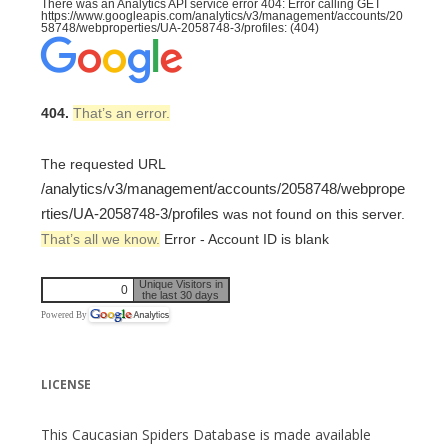
There was an Analytics API service error 404: Error calling GET
https://www.googleapis.com/analytics/v3/management/accounts/20
58748/webproperties/UA-2058748-3/profiles: (404)
404.
That’s an error.
The requested URL
/analytics/v3/management/accounts/2058748/webprope
rties/UA-2058748-3/profiles
was not found on this server.
That’s all we know.
Error - Account ID is blank
Unique Visitors in
0
the last 30 days
Powered By
LICENSE
This Caucasian Spiders Database is made available