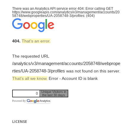
There was an Analytics API service error 404: Error calling GET
https://www.googleapis.com/analytics/v3/management/accounts/20
58748/webproperties/UA-2058748-3/profiles: (404)
404.
That’s an error.
The requested URL
/analytics/v3/management/accounts/2058748/webprope
rties/UA-2058748-3/profiles
was not found on this server.
That’s all we know.
Error - Account ID is blank
Unique Visitors in
0
the last 30 days
Powered By
LICENSE