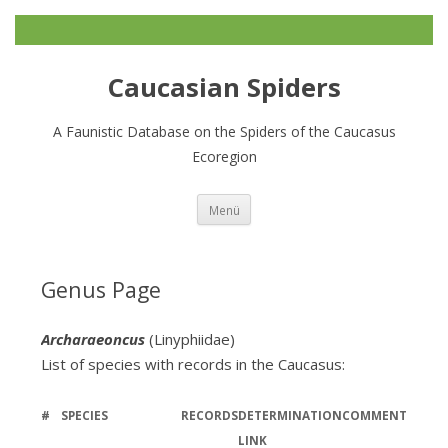
Caucasian Spiders
A Faunistic Database on the Spiders of the Caucasus
Ecoregion
Zum
Menü
Inhalt
springen
Genus Page
Archaraeoncus
(Linyphiidae)
List of species with records in the Caucasus:
#
SPECIES
RECORDS
DETERMINATION
COMMENT
LINK