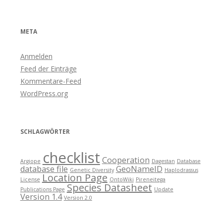
META
Anmelden
Feed der Einträge
Kommentare-Feed
WordPress.org
SCHLAGWÖRTER
checklist
Cooperation
Argiope
Dagestan
Database
database file
GeoNameID
Genetic Diversity
Haplodrassus
Location Page
License
OntoWiki
Pireneitega
Species Datasheet
Publications Page
Update
Version 1.4
Version 2.0