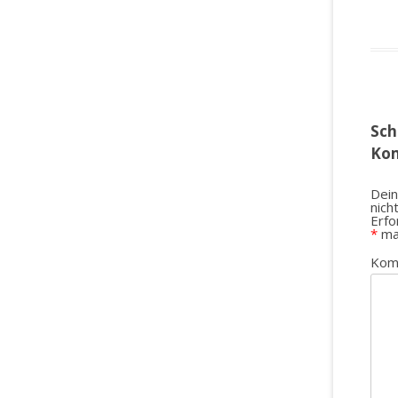
Sch
Ko
Dein
nich
Erfo
*
ma
Kom