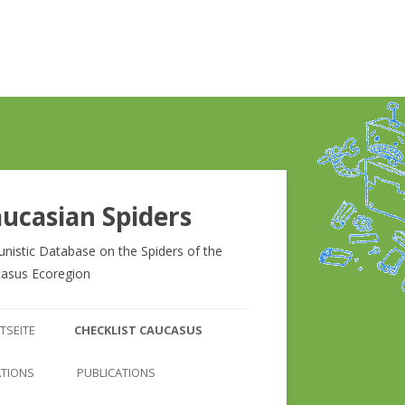
ucasian Spiders
unistic Database on the Spiders of the
asus Ecoregion
Zum
Inhalt
TSEITE
CHECKLIST CAUCASUS
springen
CHECKLIST CAUCASUS
ATIONS
PUBLICATIONS