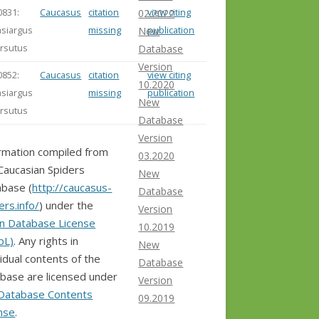
0831:
Caucasus
citation
view citing
02.2022
asiargus
missing
publication
New
irsutus
Database
Version
0852:
Caucasus
citation
view citing
10.2020
asiargus
missing
publication
New
irsutus
Database
Version
rmation compiled from
03.2020
Caucasian Spiders
New
base (
http://caucasus-
Database
ers.info/
) under the
Version
n Database License
10.2019
bL)
. Any rights in
New
vidual contents of the
Database
base are licensed under
Version
Database Contents
09.2019
nse
.