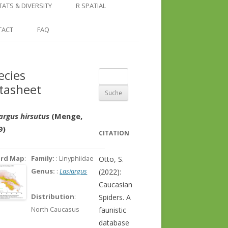
COUNTRY AND REGION
NGLE LOCATION
LINKS
TATS & DIVERSITY
R SPATIAL
CHECKLISTS
SINGLE PUBLICATION
DER DIVERSITY PATTERNS
RASTER BASICS 1 – THE NORTH
TACT
FAQ
SPECIES DATASHEET
CAUCASUS
GENUS PAGE
RASTER BASICS 2 – THE CAUCASUS
ecies
Suche
ECOREGION
tasheet
nach:
RASTER BASICS 3 – AREA
CALCULATIONS
argus hirsutus
(Menge,
9)
CITATION
ord Map
:
Family:
: Linyphiidae
Otto, S.
Genus:
:
Lasiargus
(2022):
Caucasian
Distribution
:
Spiders. A
North Caucasus
faunistic
database