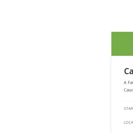
Ca
A Fa
Cauc
STAR
LOC