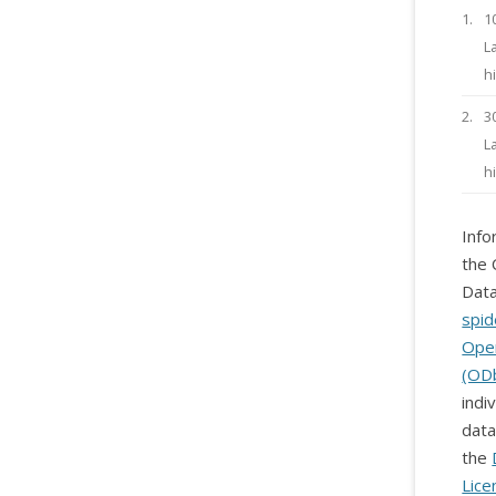
1.
1
L
h
2.
3
L
h
Info
the 
Data
spid
Ope
(OD
indi
data
the
Lice