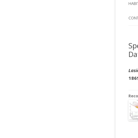
SI
HABI
SPI
CON
Sp
Da
Lasi
186
Rec