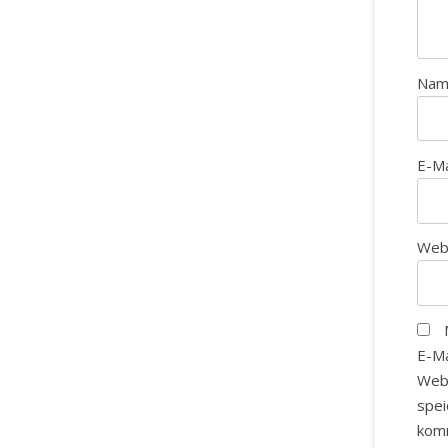
Na
E-M
Web
E-Ma
Web
spei
kom