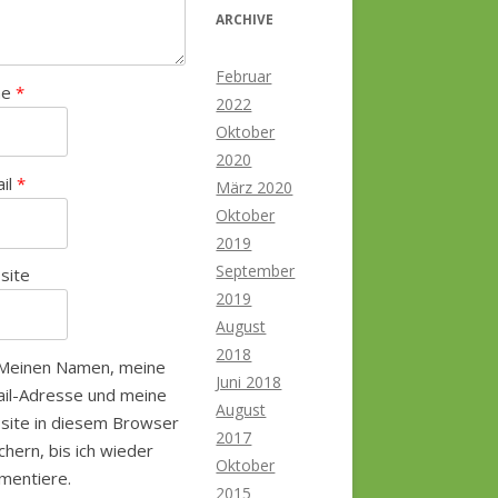
ARCHIVE
Februar
me
*
2022
Oktober
2020
ail
*
März 2020
Oktober
2019
September
site
2019
August
2018
Meinen Namen, meine
Juni 2018
il-Adresse und meine
August
site in diesem Browser
2017
chern, bis ich wieder
Oktober
mentiere.
2015