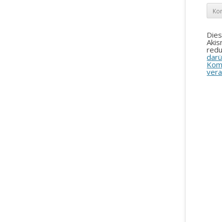
Die
Aki
redu
darü
Kom
vera