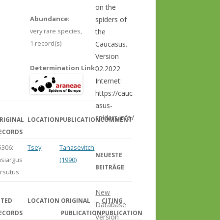
on the
Abundance
:
spiders of
very rare species,
the
1 record(s)
Caucasus.
Version
Determination Link
:
02.2022
Internet:
https://cauc
asus-
spiders.info/
RIGINAL
LOCATION
PUBLICATION
COMMENT
ECORDS
5306:
Tsey
Tanasevitch
NEUESTE
asiargus
(1990)
BEITRÄGE
irsutus
New
ITED
LOCATION
ORIGINAL
CITING
Database
ECORDS
PUBLICATION
PUBLICATION
Version