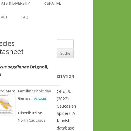
COUNTRY AND REGION
NGLE LOCATION
LINKS
TATS & DIVERSITY
R SPATIAL
CHECKLISTS
SINGLE PUBLICATION
DER DIVERSITY PATTERNS
RASTER BASICS 1 – THE NORTH
TACT
FAQ
SPECIES DATASHEET
CAUCASUS
GENUS PAGE
RASTER BASICS 2 – THE CAUCASUS
ecies
Suche
ECOREGION
tasheet
nach:
RASTER BASICS 3 – AREA
CALCULATIONS
cus sogdianae
Brignoli,
8
CITATION
ord Map
:
Family:
: Pholcidae
Otto, S.
Genus:
:
Pholcus
(2022):
Caucasian
Distribution
:
Spiders. A
North Caucasus
faunistic
database