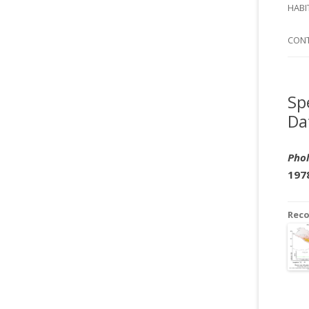
SI
HABI
SPI
CON
Sp
Da
Phol
197
Rec