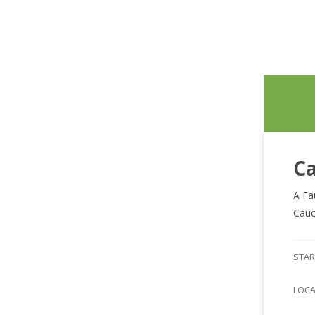
Ca
A Fa
Cauc
STAR
LOC