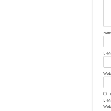
Na
E-M
Web
E-Ma
Web