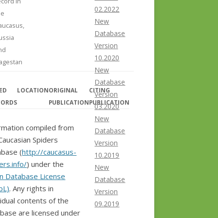
ecord in
02.2022
he
New
aucasus,
Database
ussia
Version
nd
10.2020
agestan
New
Database
ED
LOCATION
ORIGINAL
CITING
Version
CORDS
PUBLICATION
PUBLICATION
03.2020
New
rmation compiled from
Database
Caucasian Spiders
Version
base (
http://caucasus-
10.2019
ers.info/
) under the
New
n Database License
Database
bL)
. Any rights in
Version
vidual contents of the
09.2019
base are licensed under