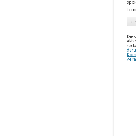
spei
kom
Die
Aki
redu
darü
Kom
vera