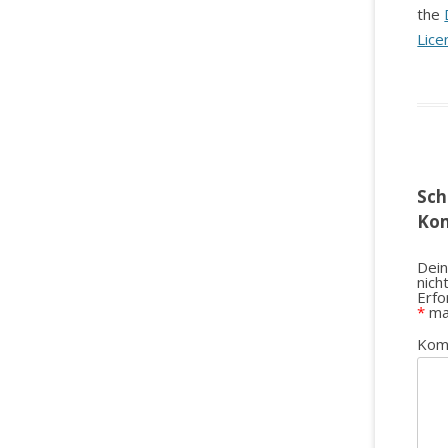
the
Lice
Sch
Ko
Dein
nich
Erfo
*
ma
Kom