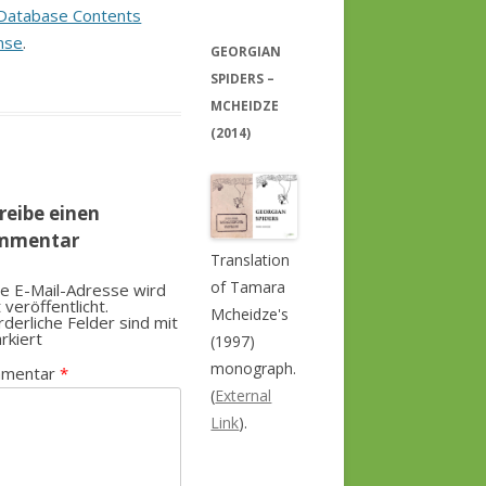
Database Contents
nse
.
GEORGIAN
SPIDERS –
MCHEIDZE
(2014)
reibe einen
mmentar
Translation
of Tamara
e E-Mail-Adresse wird
t veröffentlicht.
Mcheidze's
rderliche Felder sind mit
rkiert
(1997)
monograph.
mentar
*
(
External
Link
).