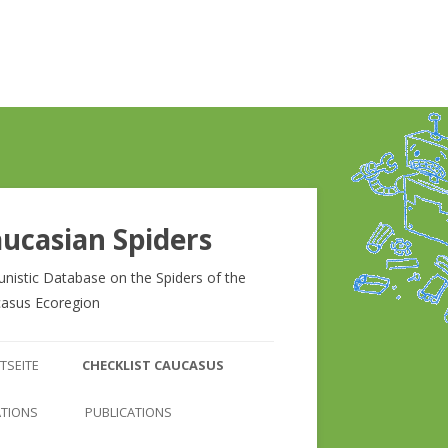
ucasian Spiders
unistic Database on the Spiders of the
asus Ecoregion
Zum
Inhalt
TSEITE
CHECKLIST CAUCASUS
springen
CHECKLIST CAUCASUS
ATIONS
PUBLICATIONS