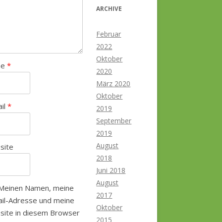
ARCHIVE
Februar
2022
Oktober
me
*
2020
März 2020
Oktober
ail
*
2019
September
2019
August
site
2018
Juni 2018
August
Meinen Namen, meine
2017
il-Adresse und meine
Oktober
site in diesem Browser
2015