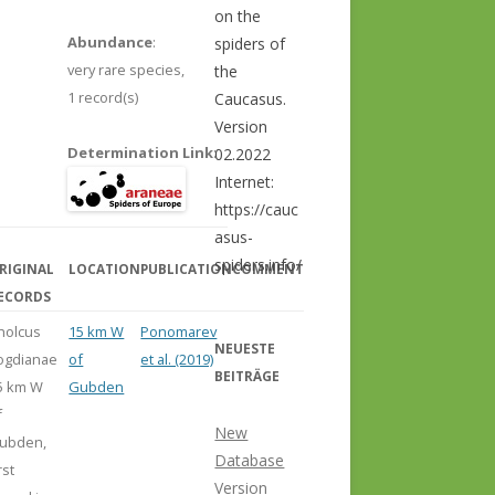
on the
Abundance
:
spiders of
very rare species,
the
1 record(s)
Caucasus.
Version
Determination Link
:
02.2022
Internet:
https://cauc
asus-
spiders.info/
RIGINAL
LOCATION
PUBLICATION
COMMENT
ECORDS
holcus
15 km W
Ponomarev
NEUESTE
ogdianae
of
et al. (2019)
BEITRÄGE
5 km W
Gubden
f
New
ubden,
Database
rst
Version