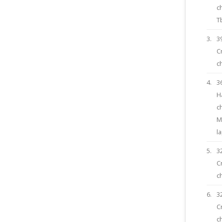
c
Tb
3.
3
C
c
4.
3
H
ch
M
l
5.
3
C
c
6.
3
C
c