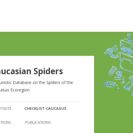
ucasian Spiders
unistic Database on the Spiders of the
asus Ecoregion
Zum
Inhalt
TSEITE
CHECKLIST CAUCASUS
springen
CHECKLIST CAUCASUS
ATIONS
PUBLICATIONS