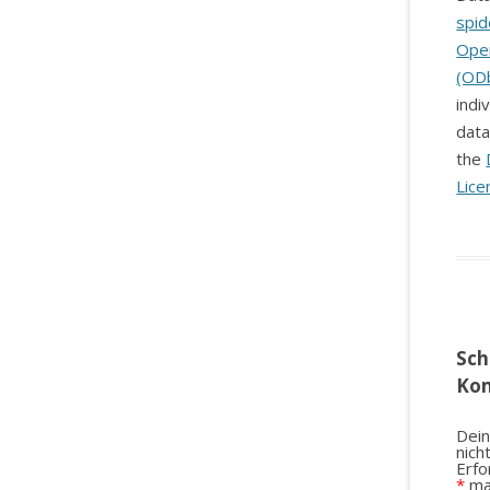
spid
Ope
(OD
indi
data
the
Lice
Sch
Ko
Dein
nich
Erfo
*
ma