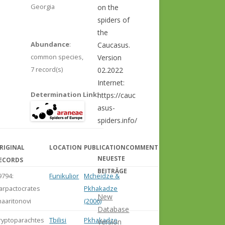
Georgia
on the
spiders of
the
Abundance
:
Caucasus.
common species,
Version
7 record(s)
02.2022
Internet:
Determination Link
:
https://cauc
asus-
spiders.info/
RIGINAL
LOCATION
PUBLICATION
COMMENT
NEUESTE
ECORDS
BEITRÄGE
9794:
Funikulior
Mcheidze &
arpactocrates
Pkhakadze
New
haaritonovi
(2006)
Database
ryptoparachtes
Tbilisi
Pkhakadze
Version