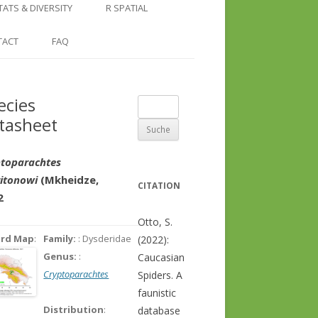
COUNTRY AND REGION
NGLE LOCATION
LINKS
TATS & DIVERSITY
R SPATIAL
CHECKLISTS
SINGLE PUBLICATION
DER DIVERSITY PATTERNS
RASTER BASICS 1 – THE NORTH
TACT
FAQ
SPECIES DATASHEET
CAUCASUS
GENUS PAGE
RASTER BASICS 2 – THE CAUCASUS
ecies
Suche
ECOREGION
tasheet
nach:
RASTER BASICS 3 – AREA
CALCULATIONS
ptoparachtes
itonowi
(Mkheidze,
CITATION
2
Otto, S.
ord Map
:
Family:
: Dysderidae
(2022):
Genus:
:
Caucasian
Cryptoparachtes
Spiders. A
faunistic
Distribution
:
database