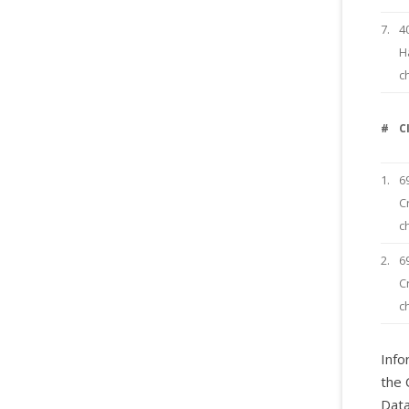
7.
4
H
c
#
C
1.
6
C
c
2.
6
C
c
Info
the 
Data