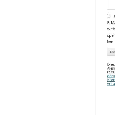
E-Ma
Web
spei
kom
Die
Aki
redu
darü
Kom
vera