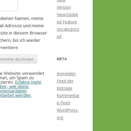
Version
New/Updat
Meinen Namen, meine
ed Feature
il-Adresse und meine
Uncategoriz
site in diesem Browser
ed
chern, bis ich wieder
mentiere.
META
se Website verwendet
Anmelden
smet, um Spam zu
Feed der
zieren.
Erfahre mehr
ber, wie deine
Einträge
mentardaten
rbeitet werden
.
Kommentar
e-Feed
WordPress.
org