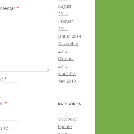
August
mentar
*
2014
Februar
2014
Januar 2014
Dezember
2013
Oktober
2013
Juni 2013
me
*
Mai 2013
ail
*
KATEGORIEN
Database
Update
site
New