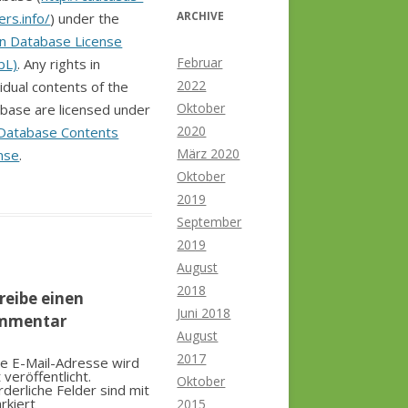
ARCHIVE
ers.info/
) under the
n Database License
Februar
bL)
. Any rights in
2022
vidual contents of the
Oktober
base are licensed under
2020
Database Contents
März 2020
nse
.
Oktober
2019
September
2019
August
2018
reibe einen
Juni 2018
mmentar
August
2017
e E-Mail-Adresse wird
t veröffentlicht.
Oktober
rderliche Felder sind mit
rkiert
2015