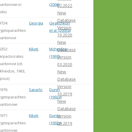
haritonowi in
(2006)
02.2022
ilisi
New
Database
9724:
Georgia
Gegechkori
Version
ryptoparachtes
et al. (2005a)
10.2020
haritonovi
New
6352:
Kiketi
Mcheidze
Database
arpactocrates
(1997)
Version
aritonovi (cit.
03.2020
kheidze, 1963,
New
apsus)
Database
Version
2970:
Saparlo
Dunin
10.2019
ryptoparachtes
(1992a)
New
haritonowi
Database
2971:
Kiketi
Dunin
Version
ryptoparachtes
(1992a)
09.2019
haritonowi