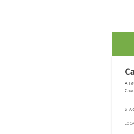
Ca
A Fa
Cauc
STAR
LOC