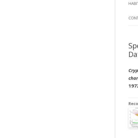
SI
HABI
SPI
CON
Sp
Da
Cry
char
197
Rec