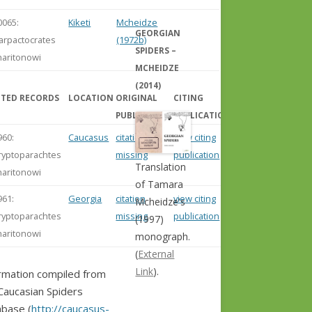
0065:
Kiketi
Mcheidze
GEORGIAN
arpactocrates
(1972b)
SPIDERS –
haritonowi
MCHEIDZE
(2014)
ITED RECORDS
LOCATION
ORIGINAL
CITING
PUBLICATION
PUBLICATION
960:
Caucasus
citation
view citing
ryptoparachtes
missing
publication
Translation
haritonowi
of Tamara
961:
Georgia
citation
view citing
Mcheidze's
ryptoparachtes
missing
publication
(1997)
haritonowi
monograph.
(
External
Link
).
rmation compiled from
Caucasian Spiders
base (
http://caucasus-