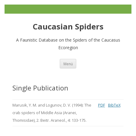
Caucasian Spiders
A Faunistic Database on the Spiders of the Caucasus
Ecoregion
Zum
Menü
Inhalt
springen
Single Publication
Marusik, Y. M. and Logunov, D. V. (1994): The
PDF
BibTeX
crab spiders of Middle Asia (Aranei,
Thomisidae), 2. Beitr. Araneol., 4: 133-175.