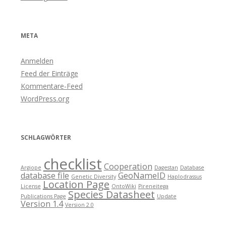
META
Anmelden
Feed der Einträge
Kommentare-Feed
WordPress.org
SCHLAGWÖRTER
checklist
Cooperation
Argiope
Dagestan
Database
database file
GeoNameID
Genetic Diversity
Haplodrassus
Location Page
License
OntoWiki
Pireneitega
Species Datasheet
Publications Page
Update
Version 1.4
Version 2.0