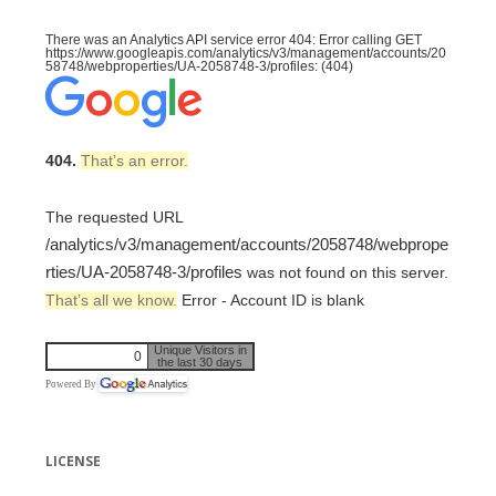
There was an Analytics API service error 404: Error calling GET
https://www.googleapis.com/analytics/v3/management/accounts/20
58748/webproperties/UA-2058748-3/profiles: (404)
404.
That’s an error.
The requested URL
/analytics/v3/management/accounts/2058748/webprope
rties/UA-2058748-3/profiles
was not found on this server.
That’s all we know.
Error - Account ID is blank
Unique Visitors in
0
the last 30 days
Powered By
LICENSE