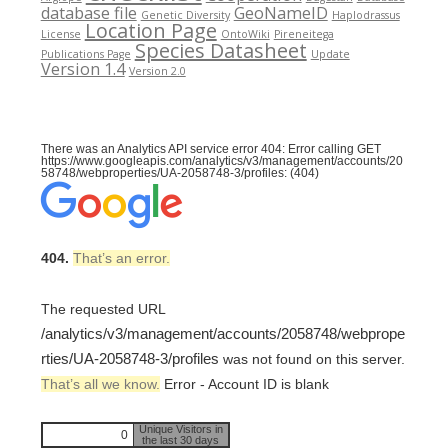
database file
GeoNameID
Genetic Diversity
Haplodrassus
Location Page
License
OntoWiki
Pireneitega
Species Datasheet
Publications Page
Update
Version 1.4
Version 2.0
There was an Analytics API service error 404: Error calling GET
https://www.googleapis.com/analytics/v3/management/accounts/20
58748/webproperties/UA-2058748-3/profiles: (404)
404.
That’s an error.
The requested URL
/analytics/v3/management/accounts/2058748/webprope
rties/UA-2058748-3/profiles
was not found on this server.
That’s all we know.
Error - Account ID is blank
Unique Visitors in
0
the last 30 days