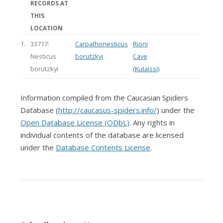
RECORDS AT
THIS
LOCATION
1.
33717:
Carpathonesticus
Rioni
Nesticus
borutzkyi
Cave
borutzkyi
(Kutaissi)
Information compiled from the Caucasian Spiders
Database (
http://caucasus-spiders.info/
) under the
Open Database License (ODbL)
. Any rights in
individual contents of the database are licensed
under the
Database Contents License
.