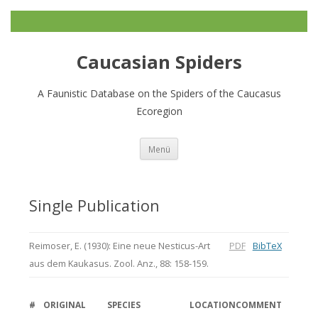
Caucasian Spiders
A Faunistic Database on the Spiders of the Caucasus
Ecoregion
Zum
Menü
Inhalt
springen
Single Publication
Reimoser, E. (1930): Eine neue Nesticus-Art
PDF
BibTeX
aus dem Kaukasus. Zool. Anz., 88: 158-159.
#
ORIGINAL
SPECIES
LOCATION
COMMENT