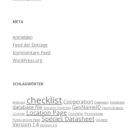
META
Anmelden
Feed der Einträge
Kommentare-Feed
WordPress.org
SCHLAGWÖRTER
checklist
Cooperation
Argiope
Dagestan
Database
database file
GeoNameID
Genetic Diversity
Haplodrassus
Location Page
License
OntoWiki
Pireneitega
Species Datasheet
Publications Page
Update
Version 1.4
Version 2.0