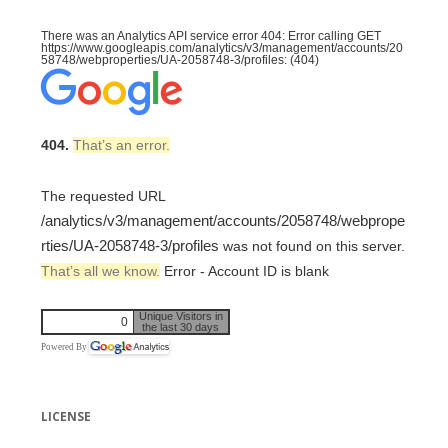
There was an Analytics API service error 404: Error calling GET
https://www.googleapis.com/analytics/v3/management/accounts/20
58748/webproperties/UA-2058748-3/profiles: (404)
404.
That’s an error.
The requested URL
/analytics/v3/management/accounts/2058748/webprope
rties/UA-2058748-3/profiles
was not found on this server.
That’s all we know.
Error - Account ID is blank
Unique Visitors in
0
the last 30 days
Powered By
LICENSE