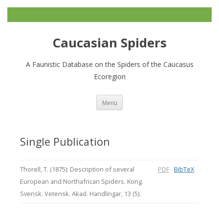
Caucasian Spiders
A Faunistic Database on the Spiders of the Caucasus
Ecoregion
Zum
Menü
Inhalt
springen
Single Publication
Thorell, T. (1875): Description of several
PDF
BibTeX
European and Northafrican Spiders. Kong.
Svensk. Vetensk. Akad. Handlingar, 13 (5).