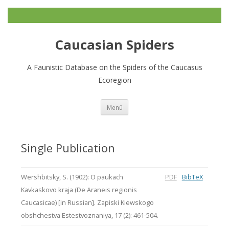
Caucasian Spiders
A Faunistic Database on the Spiders of the Caucasus
Ecoregion
Zum
Menü
Inhalt
springen
Single Publication
Wershbitsky, S. (1902): O paukach
PDF
BibTeX
Kavkaskovo kraja (De Araneis regionis
Caucasicae) [in Russian]. Zapiski Kiewskogo
obshchestva Estestvoznaniya, 17 (2): 461-504.