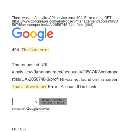
There was an Analytics API service error 404: Error calling GET
https://www.googleapis.com/analytics/v3/management/accounts/20
58748/webproperties/UA-2058748-3/profiles: (404)
404.
That’s an error.
The requested URL
/analytics/v3/management/accounts/2058748/webprope
rties/UA-2058748-3/profiles
was not found on this server.
That’s all we know.
Error - Account ID is blank
Unique Visitors in
0
the last 30 days
Powered By
LICENSE