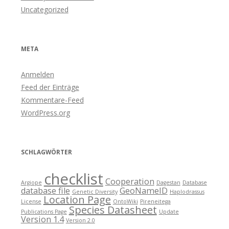
Uncategorized
META
Anmelden
Feed der Einträge
Kommentare-Feed
WordPress.org
SCHLAGWÖRTER
checklist
Cooperation
Argiope
Dagestan
Database
database file
GeoNameID
Genetic Diversity
Haplodrassus
Location Page
License
OntoWiki
Pireneitega
Species Datasheet
Publications Page
Update
Version 1.4
Version 2.0