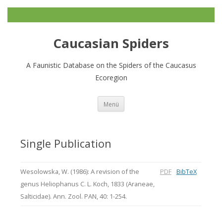
Caucasian Spiders
A Faunistic Database on the Spiders of the Caucasus
Ecoregion
Zum
Menü
Inhalt
springen
Single Publication
Wesolowska, W. (1986): A revision of the
PDF
BibTeX
genus Heliophanus C. L. Koch, 1833 (Araneae,
Salticidae). Ann. Zool. PAN, 40: 1-254.