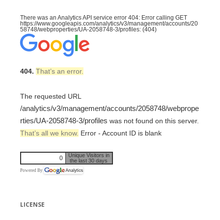
There was an Analytics API service error 404: Error calling GET
https://www.googleapis.com/analytics/v3/management/accounts/20
58748/webproperties/UA-2058748-3/profiles: (404)
404.
That’s an error.
The requested URL
/analytics/v3/management/accounts/2058748/webprope
rties/UA-2058748-3/profiles
was not found on this server.
That’s all we know.
Error - Account ID is blank
Unique Visitors in
0
the last 30 days
Powered By
LICENSE