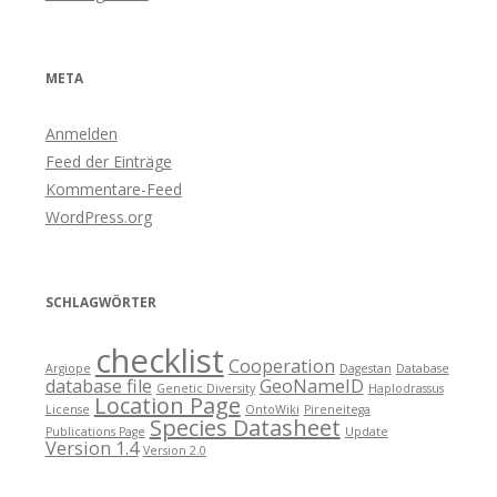
META
Anmelden
Feed der Einträge
Kommentare-Feed
WordPress.org
SCHLAGWÖRTER
checklist
Cooperation
Argiope
Dagestan
Database
database file
GeoNameID
Genetic Diversity
Haplodrassus
Location Page
License
OntoWiki
Pireneitega
Species Datasheet
Publications Page
Update
Version 1.4
Version 2.0