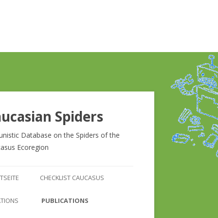
ucasian Spiders
unistic Database on the Spiders of the
asus Ecoregion
Zum
Inhalt
TSEITE
CHECKLIST CAUCASUS
springen
CHECKLIST CAUCASUS
ATIONS
PUBLICATIONS