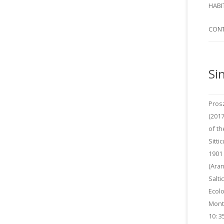
SI
HABI
SPI
CON
Si
Prosz
(2017
of t
Sitti
1901 s
(Ara
Salti
Ecolo
Mont
10: 3