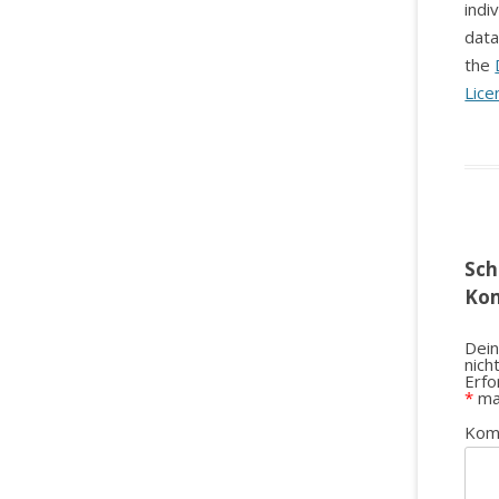
indi
data
the
Lice
Sch
Ko
Dein
nich
Erfo
*
ma
Kom