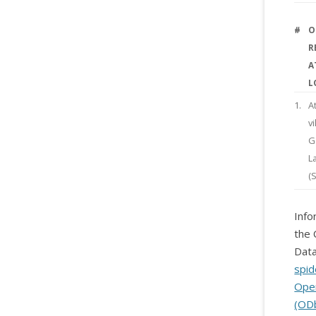
#
O
R
A
L
1.
A
vi
G
L
(
Info
the 
Data
spid
Ope
(OD