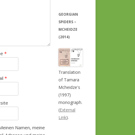
GEORGIAN
SPIDERS –
MCHEIDZE
(2014)
me
*
Translation
ail
*
of Tamara
Mcheidze's
(1997)
monograph.
site
(
External
Link
).
Meinen Namen, meine