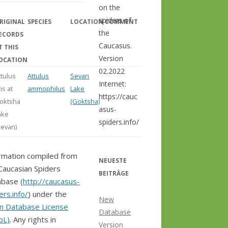
on the
spiders of
RIGINAL
SPECIES
LOCATION
COMMENT
the
ECORDS
Caucasus.
T THIS
Version
OCATION
02.2022
ttulus
Attulus
Sevan
Internet:
lis at
ammophilus
Lake
https://cauc
oktsha
(Goktsha)
asus-
ake
spiders.info/
Sevan)
rmation compiled from
NEUESTE
Caucasian Spiders
BEITRÄGE
base (
http://caucasus-
ers.info/
) under the
New
n Database License
Database
bL)
. Any rights in
Version