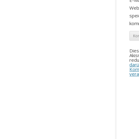
E-Ma
Web
spei
kom
Die
Aki
redu
darü
Kom
vera