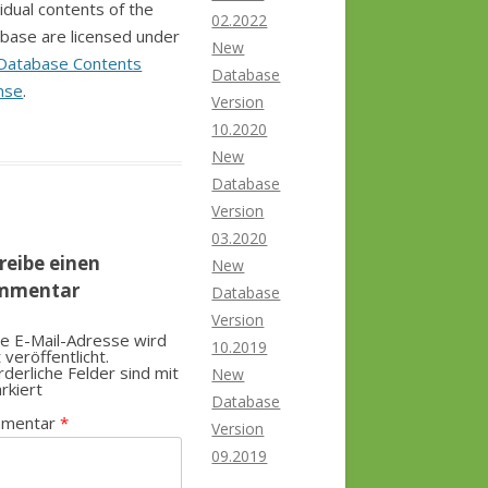
vidual contents of the
02.2022
base are licensed under
New
Database Contents
Database
nse
.
Version
10.2020
New
Database
Version
03.2020
reibe einen
New
mmentar
Database
Version
e E-Mail-Adresse wird
10.2019
t veröffentlicht.
rderliche Felder sind mit
New
rkiert
Database
mentar
*
Version
09.2019