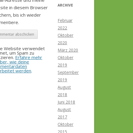
il-Adresse und meine
ARCHIVE
site in diesem Browser
chern, bis ich wieder
Februar
mentiere.
2022
Oktober
2020
se Website verwendet
März 2020
smet, um Spam zu
zieren.
Erfahre mehr
Oktober
ber, wie deine
2019
mentardaten
rbeitet werden
.
September
2019
August
2018
Juni 2018
August
2017
Oktober
2015