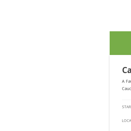
Ca
A Fa
Cauc
STAR
LOC