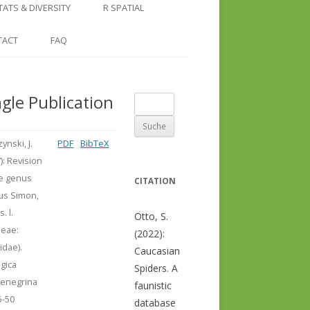
COUNTRY AND REGION
NGLE LOCATION
LINKS
TATS & DIVERSITY
R SPATIAL
CHECKLISTS
SINGLE PUBLICATION
DER DIVERSITY PATTERNS
RASTER BASICS 1 – THE NORTH
TACT
FAQ
SPECIES DATASHEET
CAUCASUS
GENUS PAGE
RASTER BASICS 2 – THE CAUCASUS
ngle Publication
Suche
ECOREGION
nach:
RASTER BASICS 3 – AREA
ynski, J.
PDF
BibTeX
CALCULATIONS
): Revision
he genus
CITATION
cus Simon,
. l.
Otto, S.
neae:
(2022):
cidae).
Caucasian
gica
Spiders. A
enegrina
faunistic
5-50
database