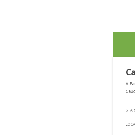
Ca
A Fa
Cauc
STAR
LOC