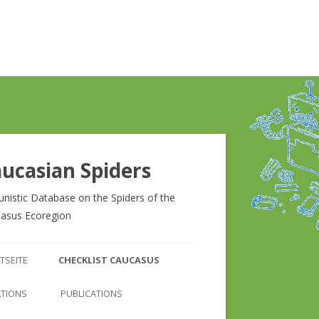
ucasian Spiders
unistic Database on the Spiders of the
asus Ecoregion
Zum
Inhalt
TSEITE
CHECKLIST CAUCASUS
springen
CHECKLIST CAUCASUS
ATIONS
PUBLICATIONS