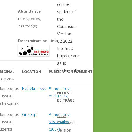
on the
Abundance
:
spiders of
rare species,
the
2 record(s)
Caucasus.
Version
Determination Link
:
02.2022
Internet:
https://cauc
asus-
spiders.info/
RIGINAL
LOCATION
PUBLICATION
COMMENT
ECORDS
ilometopus
Neftekumksk
Ponomarev
NEUESTE
eussi at
et al. (2017)
BEITRÄGE
eftekumsk
ilometopus
Guzeripl
Ponomarev
New
eussi at
& Mikhailov
Database
uzeripl
(2007a)
Version