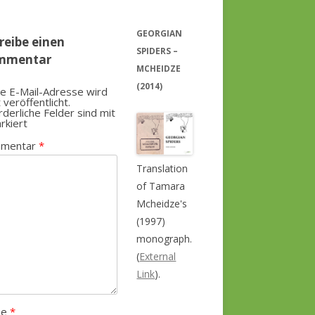
GEORGIAN
reibe einen
SPIDERS –
mmentar
MCHEIDZE
(2014)
e E-Mail-Adresse wird
t veröffentlicht.
rderliche Felder sind mit
rkiert
mentar
*
Translation
of Tamara
Mcheidze's
(1997)
monograph.
(
External
Link
).
me
*