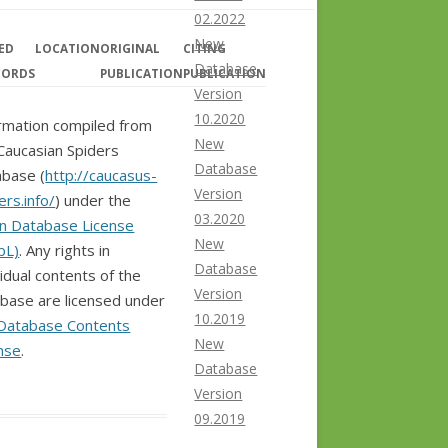
02.2022
New
ED
LOCATION
ORIGINAL
CITING
Database
CORDS
PUBLICATION
PUBLICATION
Version
10.2020
rmation compiled from
New
Caucasian Spiders
Database
base (
http://caucasus-
Version
ers.info/
) under the
03.2020
n Database License
New
bL)
. Any rights in
Database
vidual contents of the
Version
base are licensed under
10.2019
Database Contents
New
nse
.
Database
Version
09.2019