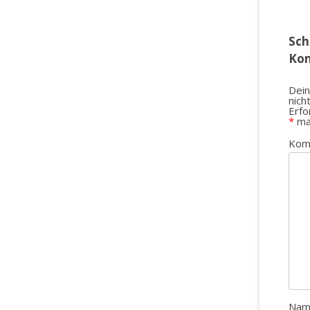
Sch
Ko
Dein
nich
Erfo
*
ma
Kom
Na