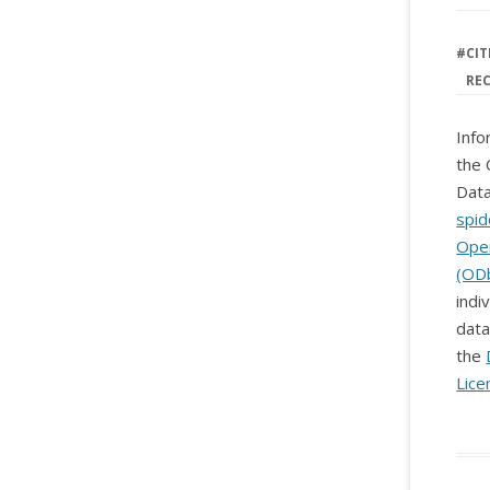
#
CIT
RE
Info
the 
Data
spid
Ope
(OD
indi
data
the
Lice