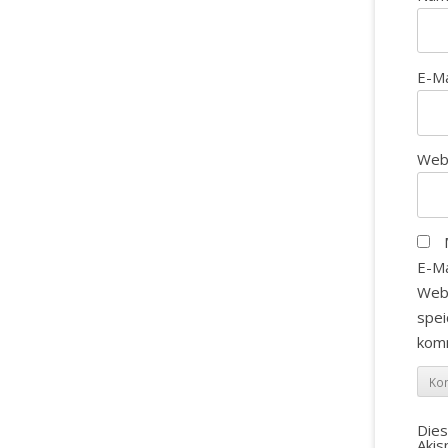
E-M
Web
E-Ma
Web
spei
kom
Die
Aki