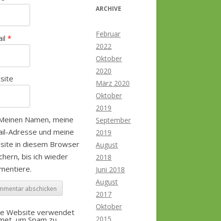
ARCHIVE
Februar
ail
*
2022
Oktober
2020
site
März 2020
Oktober
2019
Meinen Namen, meine
September
il-Adresse und meine
2019
site in diesem Browser
August
chern, bis ich wieder
2018
mentiere.
Juni 2018
August
2017
Oktober
se Website verwendet
2015
smet, um Spam zu