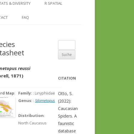
COUNTRY AND REGION
NGLE LOCATION
LINKS
TATS & DIVERSITY
R SPATIAL
CHECKLISTS
SINGLE PUBLICATION
DER DIVERSITY PATTERNS
RASTER BASICS 1 – THE NORTH
TACT
FAQ
SPECIES DATASHEET
CAUCASUS
GENUS PAGE
RASTER BASICS 2 – THE CAUCASUS
ecies
Suche
ECOREGION
tasheet
nach:
RASTER BASICS 3 – AREA
CALCULATIONS
metopus reussi
rell, 1871)
CITATION
ord Map
:
Family:
: Linyphiidae
Otto, S.
Genus:
:
Silometopus
(2022):
Caucasian
Distribution
:
Spiders. A
North Caucasus
faunistic
database