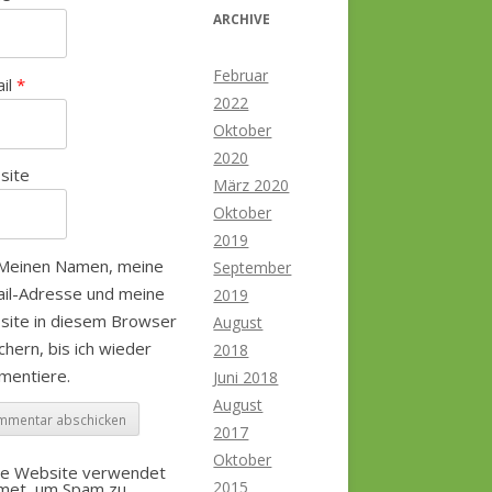
ARCHIVE
Februar
ail
*
2022
Oktober
2020
site
März 2020
Oktober
2019
Meinen Namen, meine
September
il-Adresse und meine
2019
site in diesem Browser
August
chern, bis ich wieder
2018
mentiere.
Juni 2018
August
2017
Oktober
se Website verwendet
2015
smet, um Spam zu