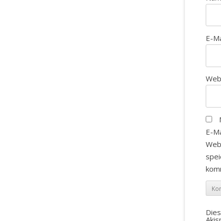
E-M
Web
E-Ma
Web
spei
kom
Die
Aki