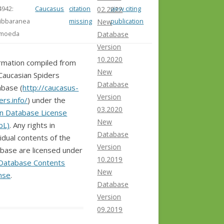
4942:
Caucasus
citation
view citing
02.2022
ibbaranea
missing
publication
New
moeda
Database
Version
10.2020
rmation compiled from
New
Caucasian Spiders
Database
base (
http://caucasus-
Version
ers.info/
) under the
03.2020
n Database License
New
bL)
. Any rights in
Database
vidual contents of the
Version
base are licensed under
10.2019
Database Contents
New
nse
.
Database
Version
09.2019