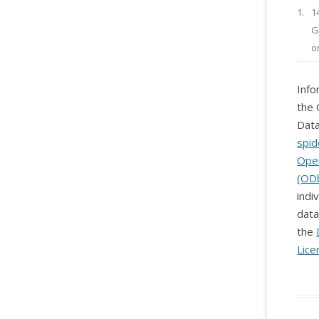
1.
1
G
o
Info
the 
Data
spid
Ope
(OD
indi
data
the
Lice