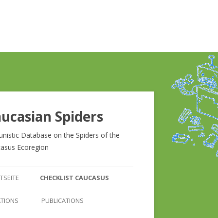
ucasian Spiders
unistic Database on the Spiders of the
asus Ecoregion
Zum
Inhalt
TSEITE
CHECKLIST CAUCASUS
springen
CHECKLIST CAUCASUS
ATIONS
PUBLICATIONS