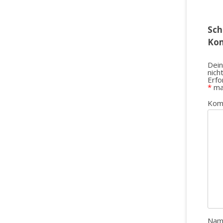
Sch
Ko
Dein
nich
Erfo
*
ma
Kom
Na