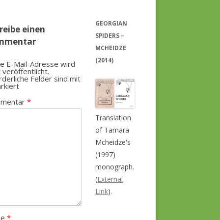
GEORGIAN
reibe einen
SPIDERS –
mmentar
MCHEIDZE
(2014)
e E-Mail-Adresse wird
t veröffentlicht.
rderliche Felder sind mit
rkiert
mentar
*
Translation
of Tamara
Mcheidze's
(1997)
monograph.
(
External
Link
).
me
*