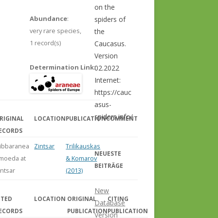
on the
Abundance
:
spiders of
very rare species,
the
1 record(s)
Caucasus.
Version
Determination Link
:
02.2022
Internet:
https://cauc
asus-
spiders.info/
RIGINAL
LOCATION
PUBLICATION
COMMENT
ECORDS
ibbaranea
Zintsar
Trilikauskas
NEUESTE
moeda at
& Komarov
BEITRÄGE
intsar
(2013)
New
ITED
LOCATION
ORIGINAL
CITING
Database
ECORDS
PUBLICATION
PUBLICATION
Version