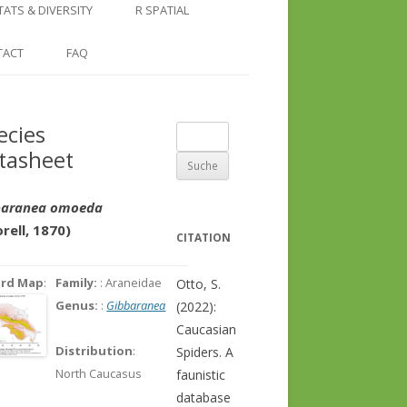
COUNTRY AND REGION
NGLE LOCATION
LINKS
TATS & DIVERSITY
R SPATIAL
CHECKLISTS
SINGLE PUBLICATION
DER DIVERSITY PATTERNS
RASTER BASICS 1 – THE NORTH
TACT
FAQ
SPECIES DATASHEET
CAUCASUS
GENUS PAGE
RASTER BASICS 2 – THE CAUCASUS
ecies
Suche
ECOREGION
tasheet
nach:
RASTER BASICS 3 – AREA
CALCULATIONS
baranea omoeda
rell, 1870)
CITATION
ord Map
:
Family:
: Araneidae
Otto, S.
Genus:
:
Gibbaranea
(2022):
Caucasian
Distribution
:
Spiders. A
North Caucasus
faunistic
database