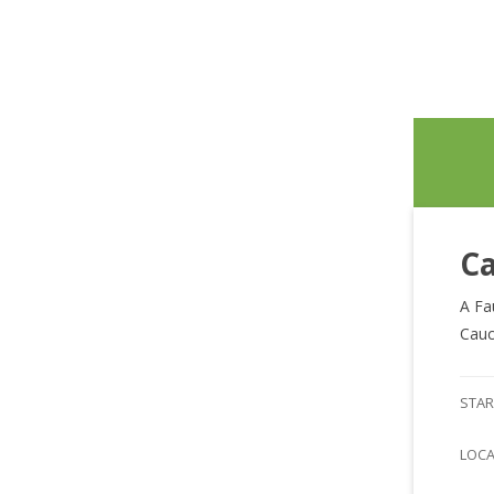
Ca
A Fa
Cauc
STAR
LOC