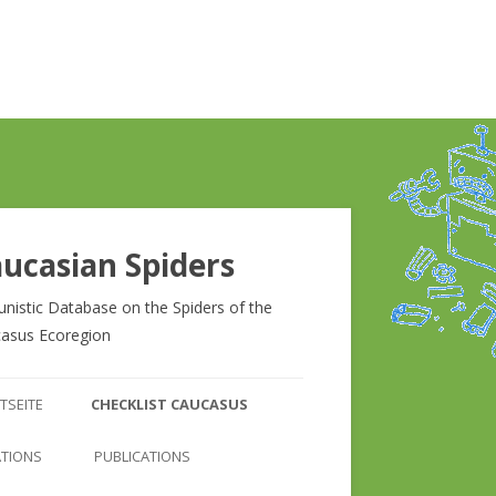
ucasian Spiders
unistic Database on the Spiders of the
asus Ecoregion
Zum
Inhalt
TSEITE
CHECKLIST CAUCASUS
springen
CHECKLIST CAUCASUS
ATIONS
PUBLICATIONS