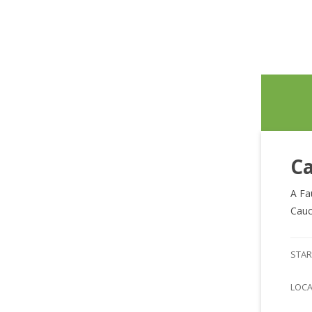
Ca
A Fa
Cauc
STAR
LOC