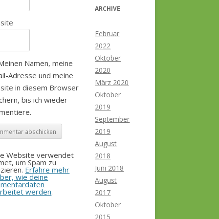
ARCHIVE
site
Februar
2022
Oktober
Meinen Namen, meine
2020
il-Adresse und meine
März 2020
site in diesem Browser
Oktober
chern, bis ich wieder
2019
mentiere.
September
2019
August
se Website verwendet
2018
smet, um Spam zu
Juni 2018
zieren.
Erfahre mehr
ber, wie deine
August
mentardaten
rbeitet werden
.
2017
Oktober
2015