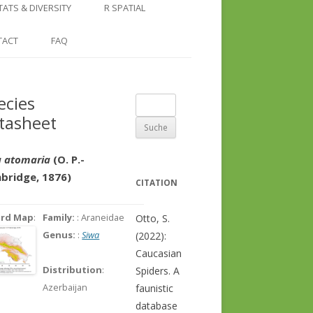
COUNTRY AND REGION
NGLE LOCATION
LINKS
TATS & DIVERSITY
R SPATIAL
CHECKLISTS
SINGLE PUBLICATION
DER DIVERSITY PATTERNS
RASTER BASICS 1 – THE NORTH
TACT
FAQ
SPECIES DATASHEET
CAUCASUS
GENUS PAGE
RASTER BASICS 2 – THE CAUCASUS
ecies
Suche
ECOREGION
tasheet
nach:
RASTER BASICS 3 – AREA
CALCULATIONS
a atomaria
(O. P.-
bridge, 1876)
CITATION
ord Map
:
Family:
: Araneidae
Otto, S.
Genus:
:
Siwa
(2022):
Caucasian
Distribution
:
Spiders. A
Azerbaijan
faunistic
database