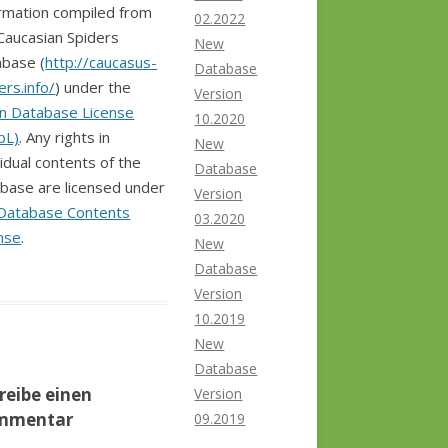
rmation compiled from
02.2022
Caucasian Spiders
New
base (
http://caucasus-
Database
ers.info/
) under the
Version
n Database License
10.2020
bL)
. Any rights in
New
vidual contents of the
Database
base are licensed under
Version
Database Contents
03.2020
nse
.
New
Database
Version
10.2019
New
Database
reibe einen
Version
mmentar
09.2019