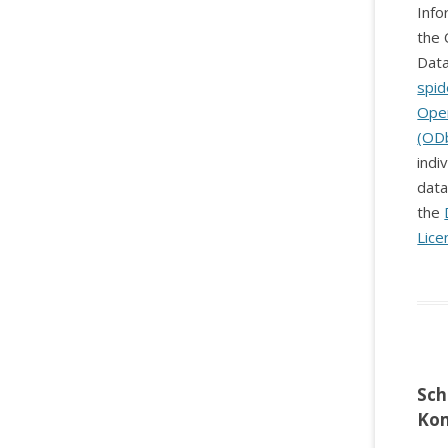
Info
the 
Data
spid
Ope
(OD
indi
data
the
Lice
Sch
Ko