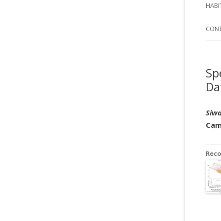
SI
HABI
SPI
CON
Sp
Da
Siw
Cam
Rec