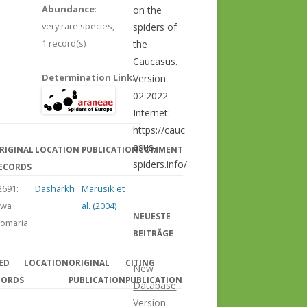
Abundance
:
on the
very rare species,
spiders of
1 record(s)
the
Caucasus.
Determination Link
:
Version
02.2022
Internet:
https://cauc
asus-
RIGINAL
LOCATION
PUBLICATION
COMMENT
spiders.info/
ECORDS
2691:
Dasharkh
Marusik et
iwa
al. (2004)
NEUESTE
tomaria
BEITRÄGE
ED
LOCATION
ORIGINAL
CITING
New
CORDS
PUBLICATION
PUBLICATION
Database
Version