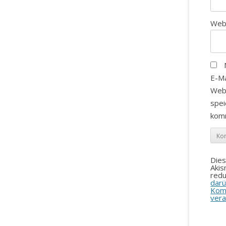
Web
E-Ma
Web
spei
kom
Die
Aki
redu
darü
Kom
vera