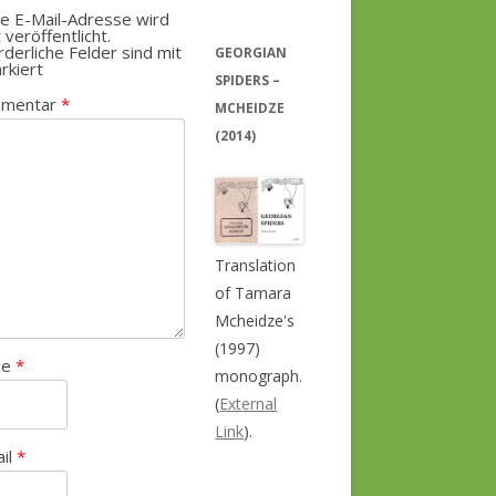
e E-Mail-Adresse wird
t veröffentlicht.
rderliche Felder sind mit
GEORGIAN
rkiert
SPIDERS –
mentar
*
MCHEIDZE
(2014)
Translation
of Tamara
Mcheidze's
(1997)
me
*
monograph.
(
External
Link
).
ail
*